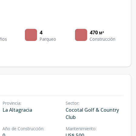
4
470
M²
ños
Parqueo
Construcción
Provincia
:
Sector
:
La Altagracia
Cocotal Golf & Country
Club
Año de Construcción
:
Mantenimiento
:
0
US$ 500