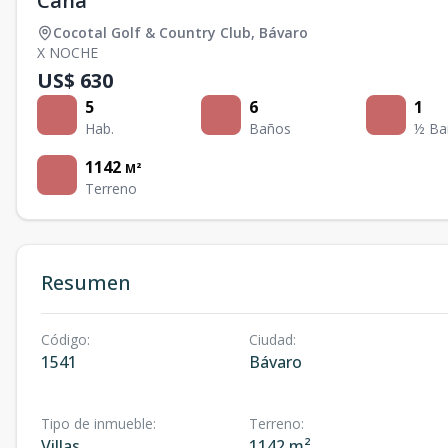
Cana
Cocotal Golf & Country Club
,
Bávaro
X NOCHE
US$ 630
5
6
1
Hab.
Baños
½ Ba
1142
M²
Terreno
Resumen
Código
:
Ciudad
:
1541
Bávaro
Tipo de inmueble
:
Terreno
:
Villas
1142 m²