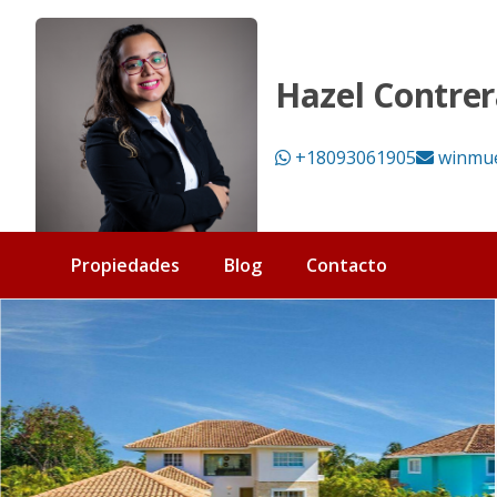
Villa de 5 Habitaciones en renta vacacional en Cocotal Golf
Hazel Contrer
+18093061905
winmu
Propiedades
Blog
Contacto