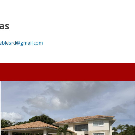
 & Country Club, Punta Cana - Corporación Inmobiliaria RD
as
eblesrd@gmail.com