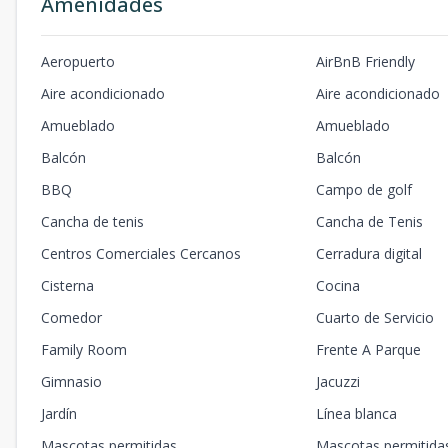
Amenidades
Aeropuerto
AirBnB Friendly
Aire acondicionado
Aire acondicionado
Amueblado
Amueblado
Balcón
Balcón
BBQ
Campo de golf
Cancha de tenis
Cancha de Tenis
Centros Comerciales Cercanos
Cerradura digital
Cisterna
Cocina
Comedor
Cuarto de Servicio
Family Room
Frente A Parque
Gimnasio
Jacuzzi
Jardín
Línea blanca
Mascotas permitidas
Mascotas permitida