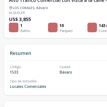
Alto Tráfico Comercial con vista a la calle
LOS CORALES
,
Bávaro
ALQUILER
US$ 3,855
1
10
143
Baños
Parqueo
Cons
Resumen
Código
:
Ciudad
:
1533
Bávaro
Tipo de inmueble
:
Locales Comerciales