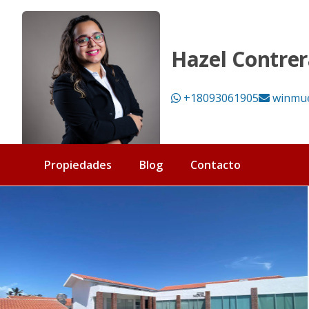
Local Comercial en Alquiler en Los Corales, Bávaro Punta Can
Hazel Contrer
+18093061905
winmu
Propiedades
Blog
Contacto