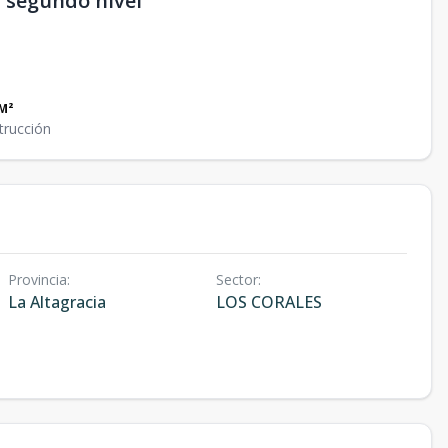
 - segundo nivel
M²
trucción
Provincia
:
Sector
:
La Altagracia
LOS CORALES