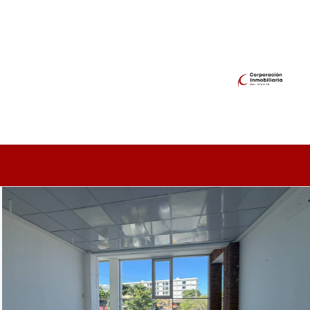
calle - segundo nivel - Corporación Inmobiliaria RD