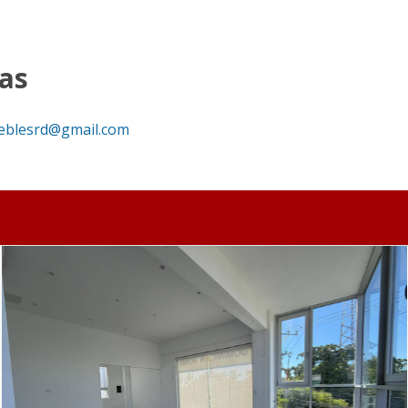
a | 143 m² en Zona de Alto Tráfico Comercial con vista a la 
as
eblesrd@gmail.com