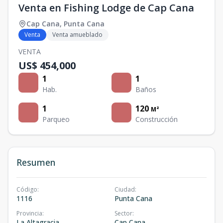
Venta en Fishing Lodge de Cap Cana
Cap Cana
,
Punta Cana
Venta
Venta amueblado
VENTA
US$ 454,000
1
1
Hab.
Baños
1
120
M²
Parqueo
Construcción
Resumen
Código
:
Ciudad
:
1116
Punta Cana
Provincia
:
Sector
:
La Altagracia
Cap Cana