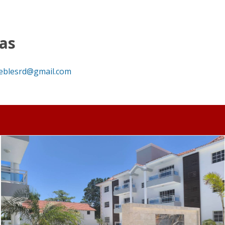
 apartamentos nuevos - Corporación Inmobiliaria RD
as
eblesrd@gmail.com