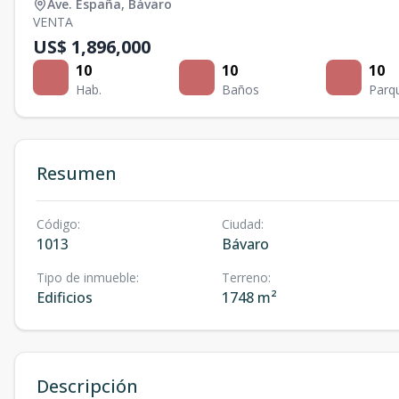
Ave. España
,
Bávaro
VENTA
US$ 1,896,000
10
10
10
Hab.
Baños
Parq
Resumen
Código
:
Ciudad
:
1013
Bávaro
Tipo de inmueble
:
Terreno
:
Edificios
1748 m²
Descripción