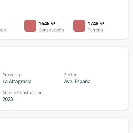
1646
1748
M²
M²
ueo
Construcción
Terreno
Provincia
:
Sector
:
La Altagracia
Ave. España
Año de Construcción
:
2023