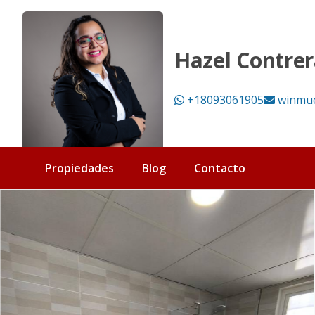
Edificio de apartamentos en venta Punta Cana Bavaro | 12
Hazel Contrer
+18093061905
winmu
Propiedades
Blog
Contacto