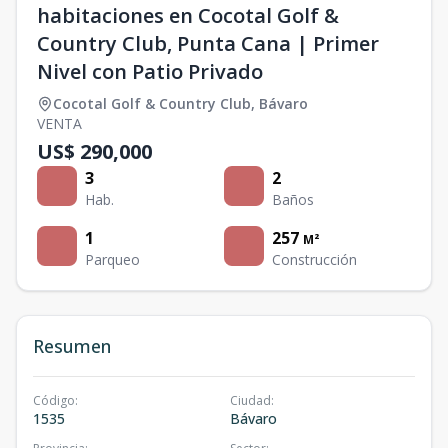
habitaciones en Cocotal Golf &
Country Club, Punta Cana | Primer
Nivel con Patio Privado
Cocotal Golf & Country Club
,
Bávaro
VENTA
US$ 290,000
3
2
Hab.
Baños
1
257
M²
Parqueo
Construcción
Resumen
Código
:
Ciudad
:
1535
Bávaro