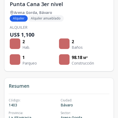
Punta Cana 3er nivel
Arena Gorda
,
Bávaro
Alquiler
Alquiler amueblado
ALQUILER
US$ 1,100
2
2
Hab.
Baños
1
98.18
M²
Parqueo
Construcción
Resumen
Código
:
Ciudad
:
1403
Bávaro
Provincia
:
Sector
:
La Altagracia
Arena Gorda