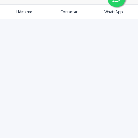
Llámame
Contactar
WhatsApp
Propiedades
Blog
Contacto
Instagram
©
2026
Corporación Inmobiliaria RD
,
Todos los derechos
reservados
Powered by
AlterEstate