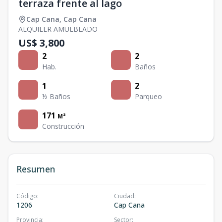
terraza frente al lago
Cap Cana
,
Cap Cana
ALQUILER AMUEBLADO
US$ 3,800
2
2
Hab.
Baños
1
2
½ Baños
Parqueo
171
M²
Construcción
Resumen
Código
:
Ciudad
:
1206
Cap Cana
Provincia
:
Sector
: